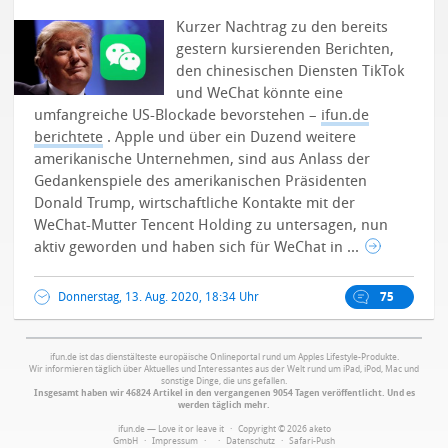
Kurzer Nachtrag zu den bereits
gestern kursierenden Berichten,
den chinesischen Diensten TikTok
und WeChat könnte eine
umfangreiche US-Blockade bevorstehen –
ifun.de
berichtete
. Apple und über ein Duzend weitere
amerikanische Unternehmen, sind aus Anlass der
Gedankenspiele des amerikanischen Präsidenten
Donald Trump, wirtschaftliche Kontakte mit der
WeChat-Mutter Tencent Holding zu untersagen, nun
aktiv geworden und haben sich für WeChat in ...
Donnerstag, 13. Aug. 2020, 18:34 Uhr
75
ifun.de ist das dienstälteste europäische Onlineportal rund um Apples Lifestyle-Produkte.
Wir informieren täglich über Aktuelles und Interessantes aus der Welt rund um iPad, iPod, Mac und
sonstige Dinge, die uns gefallen.
Insgesamt haben wir 46824 Artikel in den vergangenen 9054 Tagen veröffentlicht. Und es
werden täglich mehr.
ifun.de — Love it or leave it · Copyright © 2026 aketo
GmbH ·
Impressum
·
·
Datenschutz
·
Safari-Push