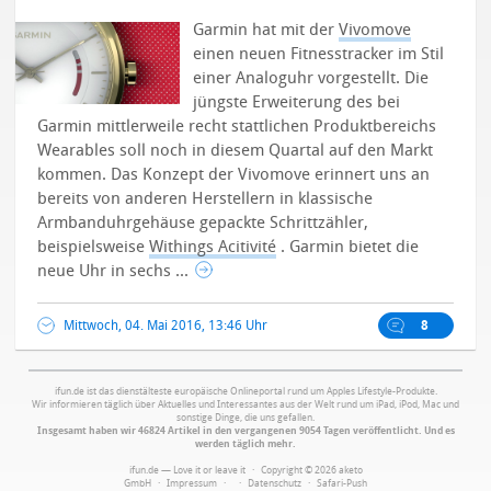
Garmin hat mit der
Vivomove
einen neuen Fitnesstracker im Stil
einer Analoguhr vorgestellt. Die
jüngste Erweiterung des bei
Garmin mittlerweile recht stattlichen Produktbereichs
Wearables soll noch in diesem Quartal auf den Markt
kommen.
Das Konzept der Vivomove erinnert uns an
bereits von anderen Herstellern in klassische
Armbanduhrgehäuse gepackte Schrittzähler,
beispielsweise
Withings Acitivité
. Garmin bietet die
neue Uhr in sechs ...
Mittwoch, 04. Mai 2016, 13:46 Uhr
8
ifun.de ist das dienstälteste europäische Onlineportal rund um Apples Lifestyle-Produkte.
Wir informieren täglich über Aktuelles und Interessantes aus der Welt rund um iPad, iPod, Mac und
sonstige Dinge, die uns gefallen.
Insgesamt haben wir 46824 Artikel in den vergangenen 9054 Tagen veröffentlicht. Und es
werden täglich mehr.
ifun.de — Love it or leave it · Copyright © 2026 aketo
GmbH ·
Impressum
·
·
Datenschutz
·
Safari-Push