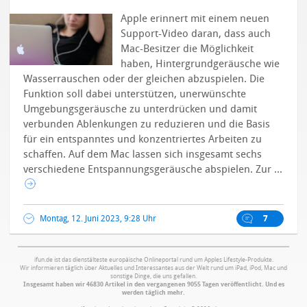
Apple erinnert mit einem neuen
Support-Video daran, dass auch
Mac-Besitzer die Möglichkeit
haben, Hintergrundgeräusche wie
Wasserrauschen oder der gleichen abzuspielen. Die
Funktion soll dabei unterstützen, unerwünschte
Umgebungsgeräusche zu unterdrücken und damit
verbunden Ablenkungen zu reduzieren und die Basis
für ein entspanntes und konzentriertes Arbeiten zu
schaffen. Auf dem Mac lassen sich insgesamt sechs
verschiedene Entspannungsgeräusche abspielen. Zur ...
Montag, 12. Juni 2023, 9:28 Uhr
7
ifun.de ist das dienstälteste europäische Onlineportal rund um Apples Lifestyle-Produkte.
Wir informieren täglich über Aktuelles und Interessantes aus der Welt rund um iPad, iPod, Mac und
sonstige Dinge, die uns gefallen.
Insgesamt haben wir 46830 Artikel in den vergangenen 9055 Tagen veröffentlicht. Und es
werden täglich mehr.