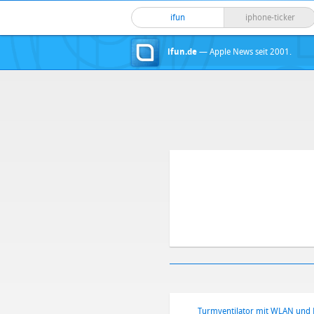
ifun
iphone-ticker
ifun.de
— Apple News seit 2001.
Turmventilator mit WLAN und