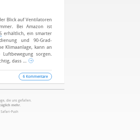
r Blick auf Ventilatoren
immer. Bei Amazon ist
S
erhältlich, ein smarter
edienung und 90-Grad-
eine Klimaanlage, kann an
e Luftbewegung sorgen.
htig, dass ...
6 Kommentare
ge, die uns gefallen.
täglich mehr.
·
Safari-Push