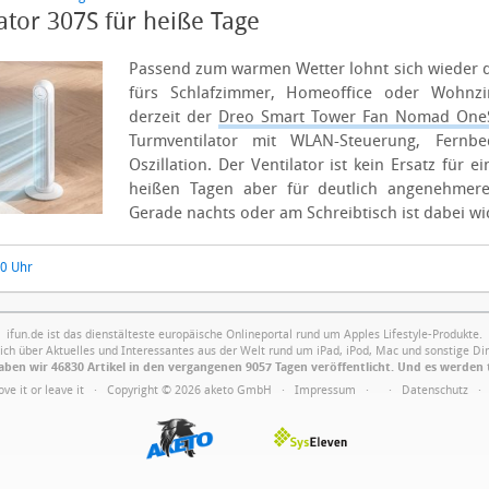
tor 307S für heiße Tage
Passend zum warmen Wetter lohnt sich wieder de
fürs Schlafzimmer, Homeoffice oder Wohnz
derzeit der
Dreo Smart Tower Fan Nomad One
Turmventilator mit WLAN-Steuerung, Fernb
Oszillation.
Der Ventilator ist kein Ersatz für 
heißen Tagen aber für deutlich angenehmer
Gerade nachts oder am Schreibtisch ist dabei wic
50 Uhr
ifun.de ist das dienstälteste europäische Onlineportal rund um Apples Lifestyle-Produkte.
ich über Aktuelles und Interessantes aus der Welt rund um iPad, iPod, Mac und sonstige Din
ben wir 46830 Artikel in den vergangenen 9057 Tagen veröffentlicht. Und es werden 
Love it or leave it · Copyright © 2026 aketo GmbH ·
Impressum
·
·
Datenschutz