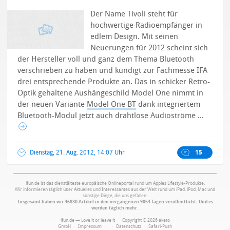
Der Name Tivoli steht für
hochwertige Radioempfänger in
edlem Design. Mit seinen
Neuerungen für 2012 scheint sich
der Hersteller voll und ganz dem Thema Bluetooth
verschrieben zu haben und kündigt zur Fachmesse IFA
drei entsprechende Produkte an. Das in schicker Retro-
Optik gehaltene Aushängeschild Model One nimmt in
der neuen Variante
Model One BT
dank integriertem
Bluetooth-Modul jetzt auch drahtlose Audioströme ...
Dienstag, 21. Aug. 2012, 14:07 Uhr
15
ifun.de ist das dienstälteste europäische Onlineportal rund um Apples Lifestyle-Produkte.
Wir informieren täglich über Aktuelles und Interessantes aus der Welt rund um iPad, iPod, Mac und
sonstige Dinge, die uns gefallen.
Insgesamt haben wir 46830 Artikel in den vergangenen 9054 Tagen veröffentlicht. Und es
werden täglich mehr.
ifun.de — Love it or leave it · Copyright © 2026 aketo
GmbH ·
Impressum
·
·
Datenschutz
·
Safari-Push