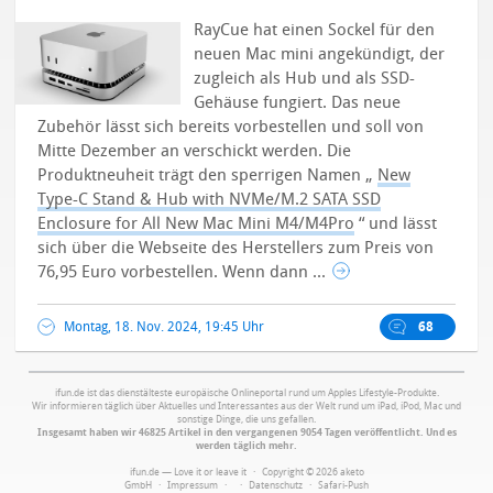
RayCue hat einen Sockel für den
neuen Mac mini angekündigt, der
zugleich als Hub und als SSD-
Gehäuse fungiert. Das neue
Zubehör lässt sich bereits vorbestellen und soll von
Mitte Dezember an verschickt werden. Die
Produktneuheit trägt den sperrigen Namen „
New
Type-C Stand & Hub with NVMe/M.2 SATA SSD
Enclosure for All New Mac Mini M4/M4Pro
“ und lässt
sich über die Webseite des Herstellers zum Preis von
76,95 Euro vorbestellen.
Wenn dann ...
Montag, 18. Nov. 2024, 19:45 Uhr
68
ifun.de ist das dienstälteste europäische Onlineportal rund um Apples Lifestyle-Produkte.
Wir informieren täglich über Aktuelles und Interessantes aus der Welt rund um iPad, iPod, Mac und
sonstige Dinge, die uns gefallen.
Insgesamt haben wir 46825 Artikel in den vergangenen 9054 Tagen veröffentlicht. Und es
werden täglich mehr.
ifun.de — Love it or leave it · Copyright © 2026 aketo
GmbH ·
Impressum
·
·
Datenschutz
·
Safari-Push