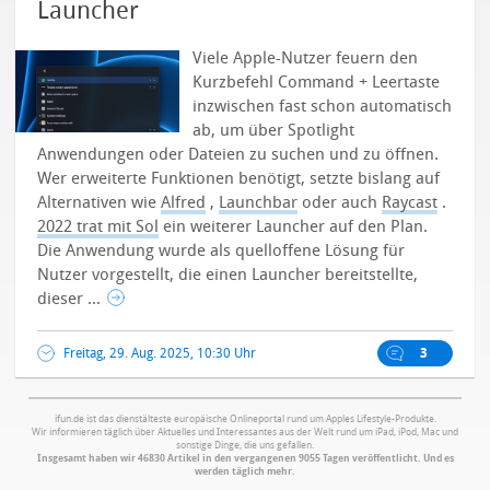
Launcher
Viele Apple-Nutzer feuern den
Kurzbefehl Command + Leertaste
inzwischen fast schon automatisch
ab, um über Spotlight
Anwendungen oder Dateien zu suchen und zu öffnen.
Wer erweiterte Funktionen benötigt, setzte bislang auf
Alternativen wie
Alfred
,
Launchbar
oder auch
Raycast
.
2022 trat mit Sol
ein weiterer Launcher auf den Plan.
Die Anwendung wurde als quelloffene Lösung für
Nutzer vorgestellt, die einen Launcher bereitstellte,
dieser ...
Freitag, 29. Aug. 2025, 10:30 Uhr
3
ifun.de ist das dienstälteste europäische Onlineportal rund um Apples Lifestyle-Produkte.
Wir informieren täglich über Aktuelles und Interessantes aus der Welt rund um iPad, iPod, Mac und
sonstige Dinge, die uns gefallen.
Insgesamt haben wir 46830 Artikel in den vergangenen 9055 Tagen veröffentlicht. Und es
werden täglich mehr.