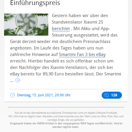
Einführungspreis
Gestern haben wir über den
Standventilator Xiaomi 2S
berichtet
. Mit Akku und App-
Steuerung ausgestattet, wird das
Gerät derzeit wieder mit deutlichem Preisnachlass
angeboten. Im Laufe des Tages haben uns nun
zahlreiche Hinweise auf
Smartmi Fan 3 bei eBay
erreicht. Hierbei handelt es sich offenbar schon um
den Nachfolger des Xiaomi-Ventilators, der sich bei
eBay bereits für 89,90 Euro bestellen lässt.
Der Smartmi
...
Dienstag, 15. Juni 2021, 20:00 Uhr
126
ifun.de ist das dienstälteste europäische Onlineportal rund um Apples Lifestyle-Produkte.
Wir informieren täglich über Aktuelles und Interessantes aus der Welt rund um iPad, iPod, Mac und
sonstige Dinge, die uns gefallen.
Insgesamt haben wir 46830 Artikel in den vergangenen 9054 Tagen veröffentlicht. Und es
werden täglich mehr.