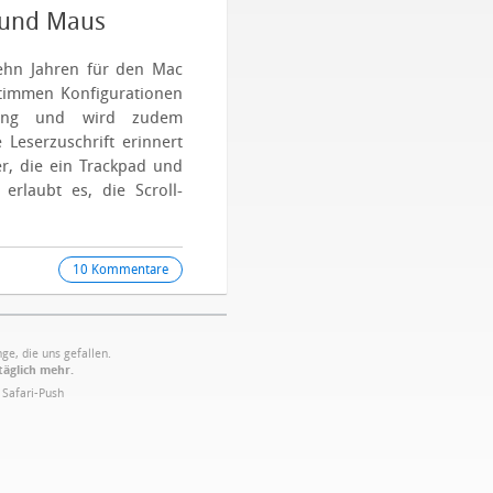
d und Maus
zehn Jahren für den Mac
stimmen Konfigurationen
gung und wird zudem
 Leserzuschrift erinnert
er, die ein Trackpad und
 erlaubt es, die Scroll-
10 Kommentare
ge, die uns gefallen.
täglich mehr.
·
Safari-Push