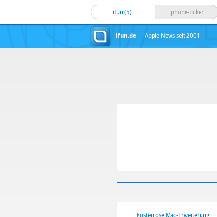
ifun (5)
iphone-ticker
ifun.de
— Apple News seit 2001.
Kostenlose Mac-Erweiterung