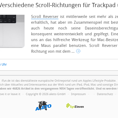
 Verschiedene Scroll-Richtungen für Trackpa
Scroll Reverser
ist mittlerweile seit mehr als 
erhältlich, hat aber im Zusammenspiel mit be
auch heute noch seine Daseinsberechti
konsequent weiterentwickelt und geplfegt. Eine
uns an das hilfreiche Werkzeug für Mac-Besitz
eine Maus parallel benutzen.
Scroll Reverser
Richtung von mit dem ...
5 Uhr
ifun.de ist das dienstälteste europäische Onlineportal rund um Apples Lifestyle-Produkte.
ich über Aktuelles und Interessantes aus der Welt rund um iPad, iPod, Mac und sonstige Din
ben wir 46826 Artikel in den vergangenen 9054 Tagen veröffentlicht. Und es werden 
Love it or leave it · Copyright © 2026 aketo GmbH ·
Impressum
·
·
Datenschutz