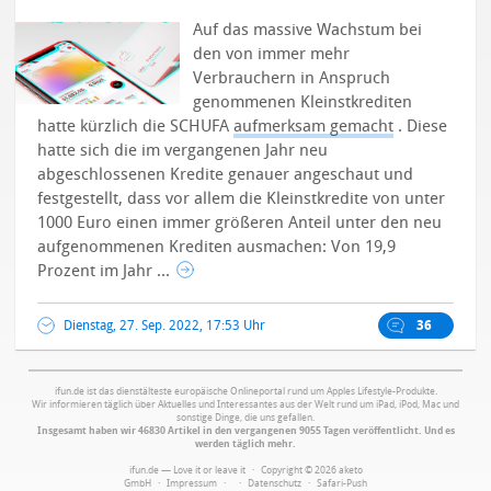
Auf das massive Wachstum bei
den von immer mehr
Verbrauchern in Anspruch
genommenen Kleinstkrediten
hatte kürzlich die SCHUFA
aufmerksam gemacht
.
Diese
hatte sich die im vergangenen Jahr neu
abgeschlossenen Kredite genauer angeschaut und
festgestellt, dass vor allem die Kleinstkredite von unter
1000 Euro einen immer größeren Anteil unter den neu
aufgenommenen Krediten ausmachen: Von 19,9
Prozent im Jahr ...
Dienstag, 27. Sep. 2022, 17:53 Uhr
36
ifun.de ist das dienstälteste europäische Onlineportal rund um Apples Lifestyle-Produkte.
Wir informieren täglich über Aktuelles und Interessantes aus der Welt rund um iPad, iPod, Mac und
sonstige Dinge, die uns gefallen.
Insgesamt haben wir 46830 Artikel in den vergangenen 9055 Tagen veröffentlicht. Und es
werden täglich mehr.
ifun.de — Love it or leave it · Copyright © 2026 aketo
GmbH ·
Impressum
·
·
Datenschutz
·
Safari-Push