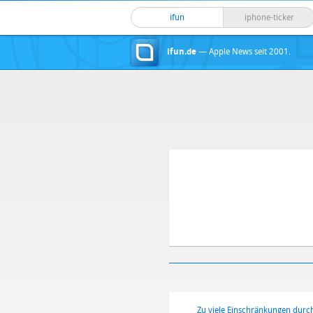
ifun
iphone-ticker
ifun.de
— Apple News seit 2001.
Zu viele Einschränkungen durc