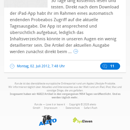
30 Tage lang kostenlos lesen und
testen. Direkt nach dem Download
der iPad-App habt ihr im Rahmen eines automatisch
endenden Probeabos Zugriff auf die aktuelle
Tagesausgabe. Die App ist ansprechend und
übersichtlich aufgebaut, lediglich das
Inhaltsverzeichnis könnte in unseren Augen ein wenig
detaillierter sein. Die Artikel der aktuellen Ausgabe
werden zunächst direkt beim ...
Montag, 02. Juli 2012, 7:48 Uhr
11
ifun.de ist das dienstälteste europäische Onlineportal rund um Apples Lifestyle-Produkte.
Wir informieren täglich über Aktuelles und Interessantes aus der Welt rund um iPad, iPod, Mac und
sonstige Dinge, die uns gefallen.
Insgesamt haben wir 46822 Artikel in den vergangenen 9054 Tagen veröffentlicht. Und es
werden täglich mehr.
ifun.de — Love it or leave it · Copyright © 2026 aketo
GmbH ·
Impressum
·
·
Datenschutz
·
Safari-Push