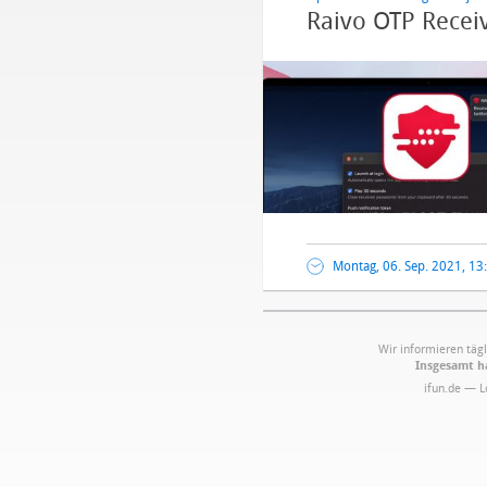
Raivo OTP Recei
Montag, 06. Sep. 2021, 13
Wir informieren tägl
Insgesamt ha
ifun.de — 