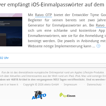
ver empfängt iOS-Einmalpasswörter auf dem
Mit
Raivo OTP
bietet der Entwickler Tijme Go
Begleiter für seinen bereits seit zwei Jahr
Generator für Einmalpasswörter an. Bei
Raivo
sich um eine schlanke und kostenlose App 
Einmalkennwörtern, wie sie für die Anmeldung 
benötigt werden. Die jeweils in Anbindung mi
Webseite nötige Implementierung kann ...
:02 Uhr
ifun.de ist das dienstälteste europäische Onlineportal rund um Apples Lifestyle-Produkte.
ich über Aktuelles und Interessantes aus der Welt rund um iPad, iPod, Mac und sonstige Din
ben wir 46818 Artikel in den vergangenen 9053 Tagen veröffentlicht. Und es werden 
Love it or leave it · Copyright © 2026 aketo GmbH ·
Impressum
·
·
Datenschutz