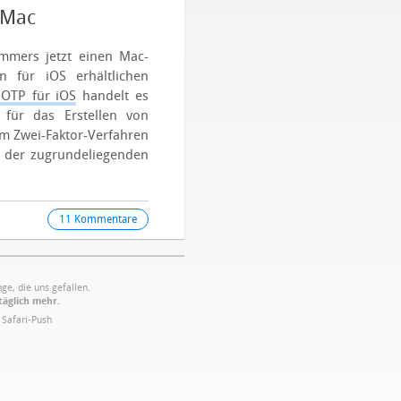
 Mac
mmers jetzt einen Mac-
en für iOS erhältlichen
 OTP für iOS
handelt es
für das Erstellen von
im Zwei-Faktor-Verfahren
t der zugrundeliegenden
11 Kommentare
ge, die uns gefallen.
täglich mehr.
·
Safari-Push