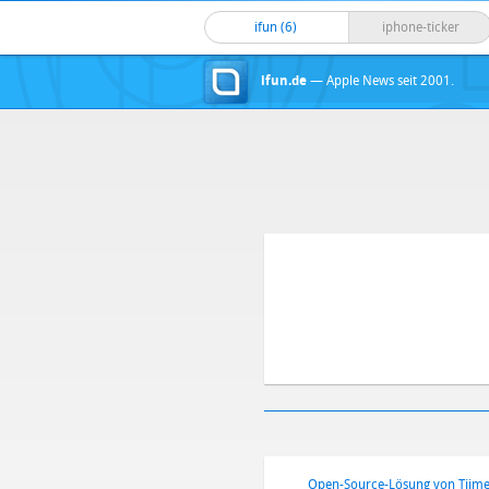
ifun (6)
iphone-ticker
ifun.de
— Apple News seit 2001.
Open-Source-Lösung von Tij