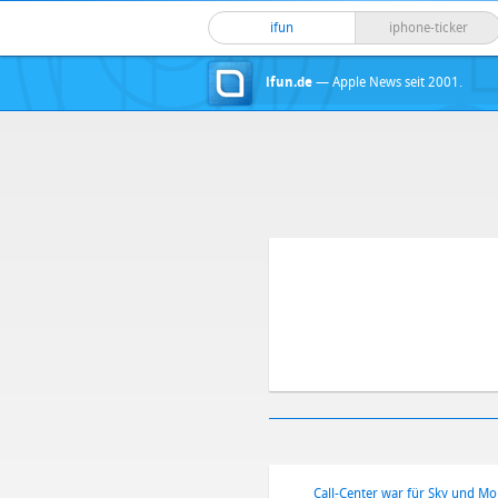
ifun
iphone-ticker
ifun.de
— Apple News seit 2001.
Call-Center war für Sky und Mo