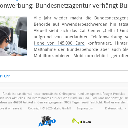
fonwerbung: Bundesnetzagentur verhängt Bu
Alle Jahr wieder macht die Bundesnetzagen
Behörde auf Anwenderbeschwerden hin tatsäc
Aktuell sieht sich das Call-Center „Cell it! 
aufgrund von unerlaubter Telefonwerbung 
Höhe von 145.000 Euro
konfrontiert. Hinte
Maßnahme der Bundesbehörde aber auch Sk
Mobilfunkanbieter Mobilcom-debitel getrof
:41 Uhr
ifun.de ist das dienstälteste europäische Onlineportal rund um Apples Lifestyle-Produkte.
ich über Aktuelles und Interessantes aus der Welt rund um iPad, iPod, Mac und sonstige Din
ben wir 46830 Artikel in den vergangenen 9055 Tagen veröffentlicht. Und es werden 
Love it or leave it · Copyright © 2026 aketo GmbH ·
Impressum
·
·
Datenschutz