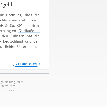
ßgeld
tur Hoffnung, dass die
hlich auch aktiv wird.
GmbH & Co. KG“ mit einer
verhängten
Geldbuße in
r den Kulissen hat die
y Deutschland und den
fen. Beide Unternehmen
24 Kommentare
ge, die uns gefallen.
täglich mehr.
·
Safari-Push