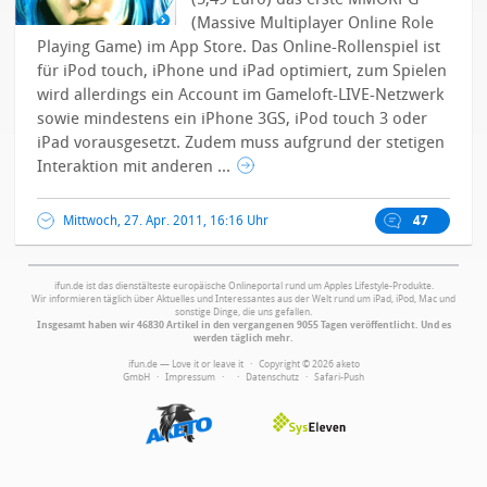
(Massive Multiplayer Online Role
Playing Game) im App Store. Das Online-Rollenspiel ist
für iPod touch, iPhone und iPad optimiert, zum Spielen
wird allerdings ein Account im Gameloft-LIVE-Netzwerk
sowie mindestens ein iPhone 3GS, iPod touch 3 oder
iPad vorausgesetzt. Zudem muss aufgrund der stetigen
Interaktion mit anderen ...
Mittwoch, 27. Apr. 2011, 16:16 Uhr
47
ifun.de ist das dienstälteste europäische Onlineportal rund um Apples Lifestyle-Produkte.
Wir informieren täglich über Aktuelles und Interessantes aus der Welt rund um iPad, iPod, Mac und
sonstige Dinge, die uns gefallen.
Insgesamt haben wir 46830 Artikel in den vergangenen 9055 Tagen veröffentlicht. Und es
werden täglich mehr.
ifun.de — Love it or leave it · Copyright © 2026 aketo
GmbH ·
Impressum
·
·
Datenschutz
·
Safari-Push