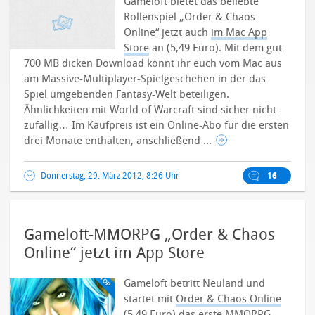
Gameloft bietet das beliebte
Rollenspiel „Order & Chaos
Online“ jetzt auch
im Mac App
Store
an (5,49 Euro). Mit dem gut
700 MB dicken Download könnt ihr euch vom Mac aus
am Massive-Multiplayer-Spielgeschehen in der das
Spiel umgebenden Fantasy-Welt beteiligen.
Ähnlichkeiten mit World of Warcraft sind sicher nicht
zufällig… Im Kaufpreis ist ein Online-Abo für die ersten
drei Monate enthalten, anschließend ...
Donnerstag, 29. März 2012, 8:26 Uhr
16
Gameloft-MMORPG „Order & Chaos
Online“ jetzt im App Store
Gameloft betritt Neuland und
startet mit
Order & Chaos Online
(5,49 Euro) das erste MMORPG