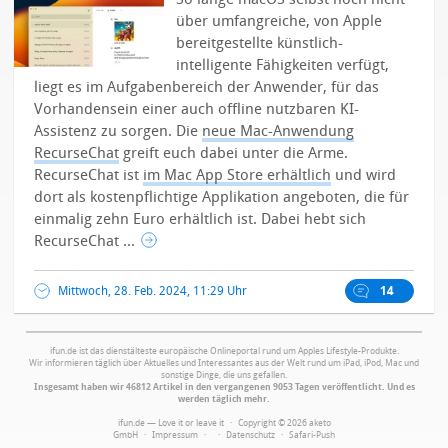
über umfangreiche, von Apple
bereitgestellte künstlich-
intelligente Fähigkeiten verfügt,
liegt es im Aufgabenbereich der Anwender, für das
Vorhandensein einer auch offline nutzbaren KI-
Assistenz zu sorgen. Die
neue Mac-Anwendung
RecurseChat
greift euch dabei unter die Arme.
RecurseChat ist
im Mac App Store erhältlich
und wird
dort als kostenpflichtige Applikation angeboten, die für
einmalig zehn Euro erhältlich ist. Dabei hebt sich
RecurseChat ...
Mittwoch, 28. Feb. 2024, 11:29 Uhr
14
ifun.de ist das dienstälteste europäische Onlineportal rund um Apples Lifestyle-Produkte.
Wir informieren täglich über Aktuelles und Interessantes aus der Welt rund um iPad, iPod, Mac und
sonstige Dinge, die uns gefallen.
Insgesamt haben wir 46812 Artikel in den vergangenen 9053 Tagen veröffentlicht. Und es
werden täglich mehr.
ifun.de — Love it or leave it · Copyright © 2026 aketo
GmbH ·
Impressum
·
·
Datenschutz
·
Safari-Push