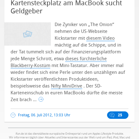
Kartensteckplatz am MacBook sucht
Geldgeber
Die Zyniker von „The Onion“
nehmen die US-Webseite
Kickstarter mit
diesem Video
mächtig auf die Schippe, und in
der Tat tummelt sich auf der Finanzierungsplattform
jede Menge Schrott, etwa
dieses fürchterliche
Blackberry-Kostüm
mit Mini-Tastatur. Aber immer mal
wieder findet sich eine Perle unter den unzähligen auf
Kickstarter veröffentlichten Produktideen,
beispielsweise das
Nifty MiniDrive
. Der SD-
Karteneinschub in euren MacBooks dürfte die meiste
Zeit brach ...
Freitag, 06. Juli 2012, 13:03 Uhr
25
ifun.de ist das dienstälteste europäische Onlineportal rund um Apples Lifestyle-Produkte.
Wir informieren täglich über Aktuelles und Interessantes aus der Welt rund um iPad, iPod, Mac und