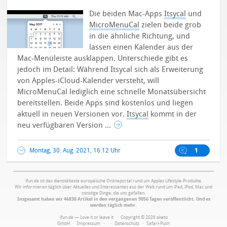
Die beiden Mac-Apps
Itsycal
und
MicroMenuCal
zielen beide grob
in die ähnliche Richtung, und
lassen einen Kalender aus der
Mac-Menüleiste ausklappen. Unterschiede gibt es
jedoch im Detail: Während Itsycal sich als Erweiterung
von Apples-iCloud-Kalender versteht, will
MicroMenuCal lediglich eine schnelle Monatsübersicht
bereitstellen. Beide Apps sind kostenlos und liegen
aktuell in neuen Versionen vor.
Itsycal
kommt in der
neu verfügbaren Version ...
Montag, 30. Aug. 2021, 16:12 Uhr
1
ifun.de ist das dienstälteste europäische Onlineportal rund um Apples Lifestyle-Produkte.
Wir informieren täglich über Aktuelles und Interessantes aus der Welt rund um iPad, iPod, Mac und
sonstige Dinge, die uns gefallen.
Insgesamt haben wir 46830 Artikel in den vergangenen 9056 Tagen veröffentlicht. Und es
werden täglich mehr.
ifun.de — Love it or leave it · Copyright © 2026 aketo
GmbH ·
Impressum
·
·
Datenschutz
·
Safari-Push