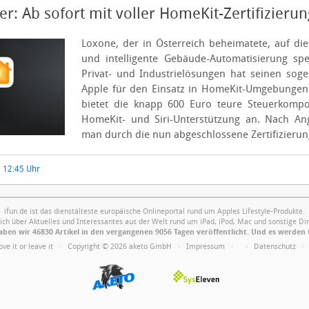
r: Ab sofort mit voller HomeKit-Zertifizierun
Loxone, der in Österreich beheimatete, auf d
und intelligente Gebäude-Automatisierung spez
Privat- und Industrielösungen hat seinen sog
Apple für den Einsatz in HomeKit-Umgebungen z
bietet die knapp 600 Euro teure Steuerkompo
HomeKit- und Siri-Unterstützung an.
Nach Ang
man durch die nun abgeschlossene Zertifizierun
, 12:45 Uhr
ifun.de ist das dienstälteste europäische Onlineportal rund um Apples Lifestyle-Produkte.
ich über Aktuelles und Interessantes aus der Welt rund um iPad, iPod, Mac und sonstige Din
ben wir 46830 Artikel in den vergangenen 9056 Tagen veröffentlicht. Und es werden 
Love it or leave it · Copyright © 2026 aketo GmbH ·
Impressum
·
·
Datenschutz