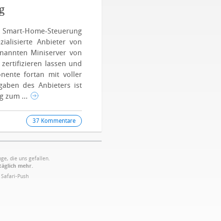
g
ie Smart-Home-Steuerung
ialisierte Anbieter von
enannten Miniserver von
ertifizieren lassen und
nente fortan mit voller
aben des Anbieters ist
g zum ...
37 Kommentare
ge, die uns gefallen.
täglich mehr.
·
Safari-Push