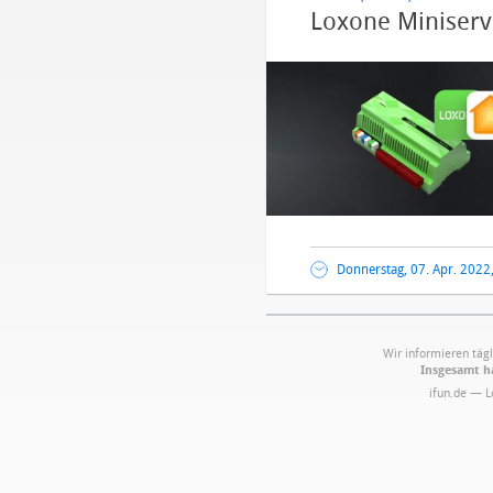
Loxone Miniserve
Donnerstag, 07. Apr. 2022
Wir informieren tägl
Insgesamt ha
ifun.de — 