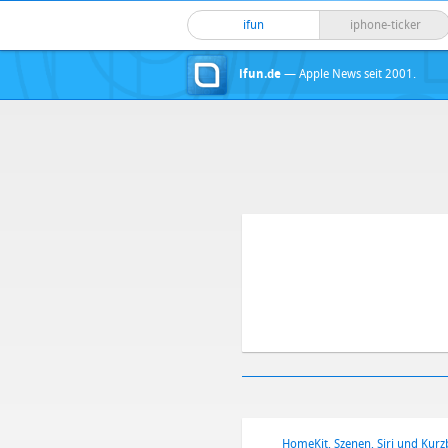
ifun
iphone-ticker
ifun.de
— Apple News seit 2001.
HomeKit, Szenen, Siri und Kurz