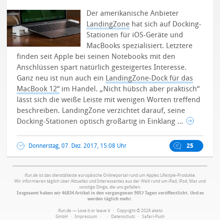
Der amerikanische Anbieter
LandingZone
hat sich auf Docking-
Stationen für iOS-Geräte und
MacBooks spezialisiert. Letztere
finden seit Apple bei seinen Notebooks mit den
Anschlüssen spart natürlich gesteigertes Interesse.
Ganz neu ist nun auch ein
LandingZone-Dock für das
MacBook 12“
im Handel. „Nicht hübsch aber praktisch“
lässt sich die weiße Leiste mit wenigen Worten treffend
beschreiben. LandingZone verzichtet darauf, seine
Docking-Stationen optisch großartig in Einklang ...
Donnerstag, 07. Dez. 2017, 15:08 Uhr
25
ifun.de ist das dienstälteste europäische Onlineportal rund um Apples Lifestyle-Produkte.
Wir informieren täglich über Aktuelles und Interessantes aus der Welt rund um iPad, iPod, Mac und
sonstige Dinge, die uns gefallen.
Insgesamt haben wir 46834 Artikel in den vergangenen 9057 Tagen veröffentlicht. Und es
werden täglich mehr.
ifun.de — Love it or leave it · Copyright © 2026 aketo
GmbH ·
Impressum
·
·
Datenschutz
·
Safari-Push