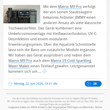
Mit dem
Matrix M9 Pro
verfolgt
der von seinen Staubsaugern
bekannte Anbieter JIMMY einen
anderen Ansatz als viele klassische
Tischwasserfilter. Das Gerät kombiniert eine
Umkehrosmoseanlage mit Heißwasserfunktion, UV-C-
Desinfektion und einem modularen
Erweiterungssystem. Über die AquaLink-Schnittstelle
lässt sich die Basis um zusätzliche Module ergänzen.
Wir haben das Gerät ausprobiert und neben dem
Matrix M9 Pro
auch dem
Matrix S9 Cold Sparkling
Water Maker
einen Testlauf gewährt. Letztgenannter
kümmert sich um ...
Montag, 22. Juni 2026, 19:31 Uhr
28
ifun.de ist das dienstälteste europäische Onlineportal rund um Apples Lifestyle-Produkte.
Wir informieren täglich über Aktuelles und Interessantes aus der Welt rund um iPad, iPod, Mac und
sonstige Dinge, die uns gefallen.
Insgesamt haben wir 46816 Artikel in den vergangenen 9053 Tagen veröffentlicht. Und es