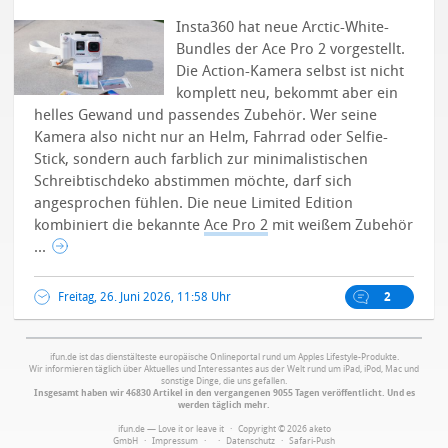
Insta360 hat neue Arctic-White-
Bundles der Ace Pro 2 vorgestellt.
Die Action-Kamera selbst ist nicht
komplett neu, bekommt aber ein
helles Gewand und passendes Zubehör. Wer seine
Kamera also nicht nur an Helm, Fahrrad oder Selfie-
Stick, sondern auch farblich zur minimalistischen
Schreibtischdeko abstimmen möchte, darf sich
angesprochen fühlen.
Die neue Limited Edition
kombiniert die bekannte
Ace Pro 2
mit weißem Zubehör
...
Freitag, 26. Juni 2026, 11:58 Uhr
2
ifun.de ist das dienstälteste europäische Onlineportal rund um Apples Lifestyle-Produkte.
Wir informieren täglich über Aktuelles und Interessantes aus der Welt rund um iPad, iPod, Mac und
sonstige Dinge, die uns gefallen.
Insgesamt haben wir 46830 Artikel in den vergangenen 9055 Tagen veröffentlicht. Und es
werden täglich mehr.
ifun.de — Love it or leave it · Copyright © 2026 aketo
GmbH ·
Impressum
·
·
Datenschutz
·
Safari-Push