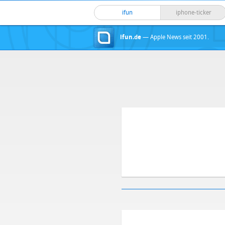
ifun
iphone-ticker
ifun.de
— Apple News seit 2001.