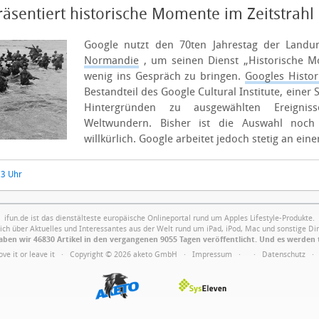
äsentiert historische Momente im Zeitstrahl
Google nutzt den 70ten Jahrestag der Land
Normandie
, um seinen Dienst „Historische M
wenig ins Gespräch zu bringen.
Googles Histo
Bestandteil des Google Cultural Institute, eine
Hintergründen zu ausgewählten Ereigni
Weltwundern. Bisher ist die Auswahl noch
willkürlich. Google arbeitet jedoch stetig an einer
53 Uhr
ifun.de ist das dienstälteste europäische Onlineportal rund um Apples Lifestyle-Produkte.
ich über Aktuelles und Interessantes aus der Welt rund um iPad, iPod, Mac und sonstige Din
ben wir 46830 Artikel in den vergangenen 9055 Tagen veröffentlicht. Und es werden 
Love it or leave it · Copyright © 2026 aketo GmbH ·
Impressum
·
·
Datenschutz