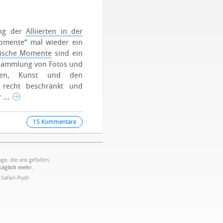
ung der
Alliierten in der
omente“ mal wieder ein
rische Momente
sind ein
r Sammlung von Fotos und
ssen, Kunst und den
 recht beschränkt und
 ...
15 Kommentare
ge, die uns gefallen.
täglich mehr.
·
Safari-Push