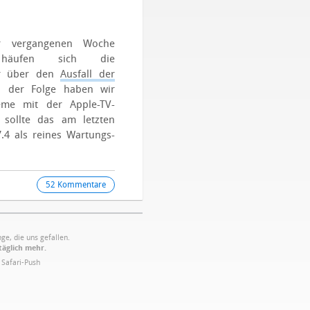
r vergangenen Woche
es häufen sich die
ir über den
Ausfall der
n der Folge haben wir
leme mit der Apple-TV-
h sollte das am letzten
.4 als reines Wartungs-
52 Kommentare
ge, die uns gefallen.
täglich mehr.
·
Safari-Push