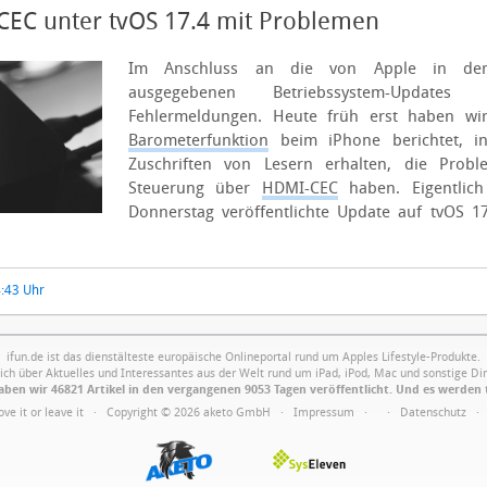
CEC unter tvOS 17.4 mit Problemen
Im Anschluss an die von Apple in de
ausgegebenen Betriebssystem-Updat
Fehlermeldungen. Heute früh erst haben w
Barometerfunktion
beim iPhone berichtet, i
Zuschriften von Lesern erhalten, die Prob
Steuerung über
HDMI-CEC
haben.
Eigentlic
Donnerstag veröffentlichte Update auf tvOS 17
4:43 Uhr
ifun.de ist das dienstälteste europäische Onlineportal rund um Apples Lifestyle-Produkte.
ich über Aktuelles und Interessantes aus der Welt rund um iPad, iPod, Mac und sonstige Din
ben wir 46821 Artikel in den vergangenen 9053 Tagen veröffentlicht. Und es werden 
Love it or leave it · Copyright © 2026 aketo GmbH ·
Impressum
·
·
Datenschutz