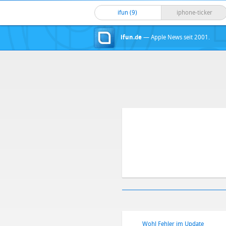
ifun (9)
iphone-ticker
ifun.de
— Apple News seit 2001.
Wohl Fehler im Update