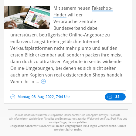
Mit seinem neuen
Fakeshop-
Finder
will der
Verbraucherzentrale
Bundesverband dabei
unterstützen, betrügerische Online-Angebote zu
entlarven. Längst treten gefälschte Internet-
Verkaufsplattformen nicht mehr plump und auf den
ersten Blick erkennbar auf, sondern packen ihre meist
dann doch zu attraktiven Angebote in seriös wirkende
Online-Umgebungen, bei denen es sich nicht selten
auch um Kopien von real existierenden Shops handelt.
Wenn ihr in ...
Montag, 08. Aug. 2022, 7:04 Uhr
38
ifun.de ist das dienstälteste europäische Onlineportal rund um Apples Lifestyle-Produkte.
Wir informieren täglich über Aktuelles und Interessantes aus der Welt rund um iPad, iPod, Mac und
sonstige Dinge, die uns gefallen.
Insgesamt haben wir 46820 Artikel in den vergangenen 9053 Tagen veröffentlicht. Und es
werden täglich mehr.