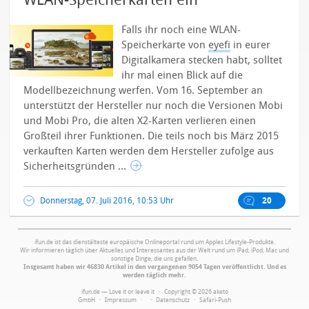
WLAN-Speicherkarten ein
Falls ihr noch eine WLAN-
Speicherkarte von
eyefi
in eurer
Digitalkamera stecken habt, solltet
ihr mal einen Blick auf die
Modellbezeichnung werfen. Vom 16. September an
unterstützt der Hersteller nur noch die Versionen Mobi
und Mobi Pro, die alten X2-Karten verlieren einen
Großteil ihrer Funktionen.
Die teils noch bis März 2015
verkauften Karten werden dem Hersteller zufolge aus
Sicherheitsgründen ...
Donnerstag, 07. Juli 2016, 10:53 Uhr
20
ifun.de ist das dienstälteste europäische Onlineportal rund um Apples Lifestyle-Produkte.
Wir informieren täglich über Aktuelles und Interessantes aus der Welt rund um iPad, iPod, Mac und
sonstige Dinge, die uns gefallen.
Insgesamt haben wir 46830 Artikel in den vergangenen 9054 Tagen veröffentlicht. Und es
werden täglich mehr.
ifun.de — Love it or leave it · Copyright © 2026 aketo
GmbH ·
Impressum
·
·
Datenschutz
·
Safari-Push