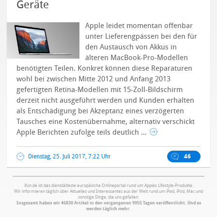
Geräte
Apple leidet momentan offenbar
unter Lieferengpässen bei den für
den Austausch von Akkus in
älteren MacBook-Pro-Modellen
benötigten Teilen. Konkret können diese Reparaturen
wohl bei zwischen Mitte 2012 und Anfang 2013
gefertigten Retina-Modellen mit 15-Zoll-Bildschirm
derzeit nicht ausgeführt werden und Kunden erhalten
als Entschädigung bei Akzeptanz eines verzögerten
Tausches eine Kostenübernahme, alternativ verschickt
Apple Berichten zufolge teils deutlich ...
Dienstag, 25. Juli 2017, 7:22 Uhr
46
ifun.de ist das dienstälteste europäische Onlineportal rund um Apples Lifestyle-Produkte.
Wir informieren täglich über Aktuelles und Interessantes aus der Welt rund um iPad, iPod, Mac und
sonstige Dinge, die uns gefallen.
Insgesamt haben wir 46830 Artikel in den vergangenen 9055 Tagen veröffentlicht. Und es
werden täglich mehr.