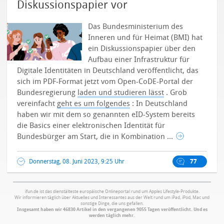
Diskussionspapier vor
Das Bundesministerium des
Inneren und für Heimat (BMI) hat
ein Diskussionspapier über den
Aufbau einer Infrastruktur für
Digitale Identitäten in Deutschland veröffentlicht, das
sich im PDF-Format jetzt vom Open-CoDE-Portal der
Bundesregierung
laden und studieren lässt
.
Grob
vereinfacht
geht es um folgendes
: In Deutschland
haben wir mit dem so genannten eID-System bereits
die Basics einer elektronischen Identität für
Bundesbürger am Start, die in Kombination ...
Donnerstag, 08. Juni 2023, 9:25 Uhr
77
ifun.de ist das dienstälteste europäische Onlineportal rund um Apples Lifestyle-Produkte.
Wir informieren täglich über Aktuelles und Interessantes aus der Welt rund um iPad, iPod, Mac und
sonstige Dinge, die uns gefallen.
Insgesamt haben wir 46830 Artikel in den vergangenen 9055 Tagen veröffentlicht. Und es
werden täglich mehr.