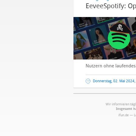
EeveeSpotify: O
Nutzern ohne laufendes 
Donnerstag, 02. Mai 2024,
Wir informieren tägl
Insgesamt ha
ifun.de — 