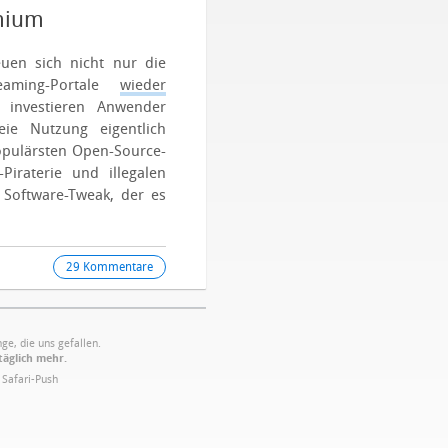
emium
euen sich nicht nur die
reaming-Portale
wieder
investieren Anwender
eie Nutzung eigentlich
populärsten Open-Source-
Piraterie und illegalen
 Software-Tweak, der es
29 Kommentare
ge, die uns gefallen.
täglich mehr.
·
Safari-Push