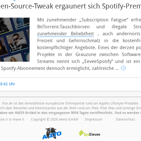
pen-Source-Tweak ergaunert sich Spotify-Pr
Mit zunehmender „Subscription Fatigue“ erfr
BitTorrent-Tauschbörsen und illegale St
zunehmender Beliebtheit
, auch andernorts 
Freizeit und Gehirnschmalz in die kostenfr
kostenpflichtiger Angebote.
Eines der derzeit 
Projekte in der Grauzone zwischen Software-
Streams nennt sich „EeveeSpotify“ und ist ein
Spotify-Abonnement dennoch ermöglicht, zahlreiche ...
 8:42 Uhr
ifun.de ist das dienstälteste europäische Onlineportal rund um Apples Lifestyle-Produkte.
ich über Aktuelles und Interessantes aus der Welt rund um iPad, iPod, Mac und sonstige Din
ben wir 46829 Artikel in den vergangenen 9054 Tagen veröffentlicht. Und es werden 
Love it or leave it · Copyright © 2026 aketo GmbH ·
Impressum
·
·
Datenschutz