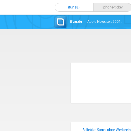
ifun (8)
iphone-ticker
ifun.de
— Apple News seit 2001.
Beliebige Songs ohne Werbeei