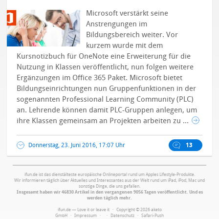
Microsoft verstärkt seine
Anstrengungen im
Bildungsbereich weiter. Vor
kurzem wurde mit dem
Kursnotizbuch für OneNote eine Erweiterung für die
Nutzung in Klassen veröffentlicht, nun folgen weitere
Ergänzungen im Office 365 Paket. Microsoft bietet
Bildungseinrichtungen nun Gruppenfunktionen in der
sogenannten Professional Learning Community (PLC)
an. Lehrende können damit PLC-Gruppen anlegen, um
ihre Klassen gemeinsam an Projekten arbeiten zu ...
Donnerstag, 23. Juni 2016, 17:07 Uhr
13
ifun.de ist das dienstälteste europäische Onlineportal rund um Apples Lifestyle-Produkte.
Wir informieren täglich über Aktuelles und Interessantes aus der Welt rund um iPad, iPod, Mac und
sonstige Dinge, die uns gefallen.
Insgesamt haben wir 46830 Artikel in den vergangenen 9056 Tagen veröffentlicht. Und es
werden täglich mehr.
ifun.de — Love it or leave it · Copyright © 2026 aketo
GmbH ·
Impressum
·
·
Datenschutz
·
Safari-Push