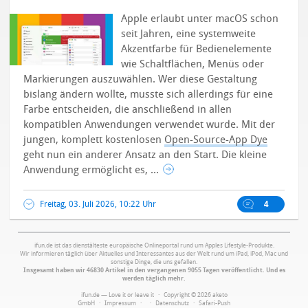
Apple erlaubt unter macOS schon
seit Jahren, eine systemweite
Akzentfarbe für Bedienelemente
wie Schaltflächen, Menüs oder
Markierungen auszuwählen. Wer diese Gestaltung
bislang ändern wollte, musste sich allerdings für eine
Farbe entscheiden, die anschließend in allen
kompatiblen Anwendungen verwendet wurde.
Mit der
jungen, komplett kostenlosen
Open-Source-App Dye
geht nun ein anderer Ansatz an den Start. Die kleine
Anwendung ermöglicht es, ...
Freitag, 03. Juli 2026, 10:22 Uhr
4
ifun.de ist das dienstälteste europäische Onlineportal rund um Apples Lifestyle-Produkte.
Wir informieren täglich über Aktuelles und Interessantes aus der Welt rund um iPad, iPod, Mac und
sonstige Dinge, die uns gefallen.
Insgesamt haben wir 46830 Artikel in den vergangenen 9055 Tagen veröffentlicht. Und es
werden täglich mehr.
ifun.de — Love it or leave it · Copyright © 2026 aketo
GmbH ·
Impressum
·
·
Datenschutz
·
Safari-Push