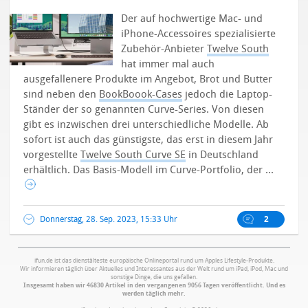
Der auf hochwertige Mac- und
iPhone-Accessoires spezialisierte
Zubehör-Anbieter
Twelve South
hat immer mal auch
ausgefallenere Produkte im Angebot, Brot und Butter
sind neben den
BookBoook-Cases
jedoch die Laptop-
Ständer der so genannten Curve-Series. Von diesen
gibt es inzwischen drei unterschiedliche Modelle. Ab
sofort ist auch das günstigste, das erst in diesem Jahr
vorgestellte
Twelve South Curve SE
in Deutschland
erhältlich.
Das Basis-Modell im Curve-Portfolio, der ...
Donnerstag, 28. Sep. 2023, 15:33 Uhr
2
ifun.de ist das dienstälteste europäische Onlineportal rund um Apples Lifestyle-Produkte.
Wir informieren täglich über Aktuelles und Interessantes aus der Welt rund um iPad, iPod, Mac und
sonstige Dinge, die uns gefallen.
Insgesamt haben wir 46830 Artikel in den vergangenen 9056 Tagen veröffentlicht. Und es
werden täglich mehr.