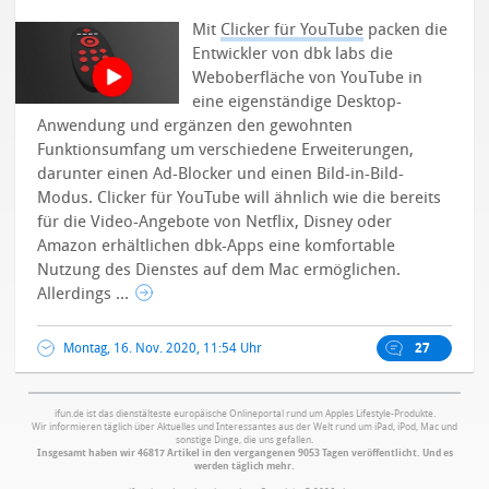
Mit
Clicker für YouTube
packen die
Entwickler von dbk labs die
Weboberfläche von YouTube in
eine eigenständige Desktop-
Anwendung und ergänzen den gewohnten
Funktionsumfang um verschiedene Erweiterungen,
darunter einen Ad-Blocker und einen Bild-in-Bild-
Modus.
Clicker für YouTube will ähnlich wie die bereits
für die Video-Angebote von Netflix, Disney oder
Amazon erhältlichen dbk-Apps eine komfortable
Nutzung des Dienstes auf dem Mac ermöglichen.
Allerdings ...
Montag, 16. Nov. 2020, 11:54 Uhr
27
ifun.de ist das dienstälteste europäische Onlineportal rund um Apples Lifestyle-Produkte.
Wir informieren täglich über Aktuelles und Interessantes aus der Welt rund um iPad, iPod, Mac und
sonstige Dinge, die uns gefallen.
Insgesamt haben wir 46817 Artikel in den vergangenen 9053 Tagen veröffentlicht. Und es
werden täglich mehr.