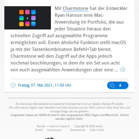
Mit
Charmstone
hat der Entwickler
Ryan Hanson eine Mac-
Anwendung im Portfolio, die aus
jeder Situation heraus den
schnellen Zugriff auf ausgewählte Programme
ermöglichen soll. Einen ähnliche Funktion stellt macOS
ja mit der Tastenkombination Befehl+Tab bereit.
Charmstone will den Zugriff auf die Apps jedoch
nochmal beschleunigen, in dem ihr ein Set von acht
von euch ausgewählten Anwendungen über eine ...
Freitag, 07. Mai 2021, 11:00 Uhr
4
ifun.de ist das dienstälteste europäische Onlineportal rund um Apples Lifestyle-Produkte.
Wir informieren täglich über Aktuelles und Interessantes aus der Welt rund um iPad, iPod, Mac und
sonstige Dinge, die uns gefallen.
Insgesamt haben wir 46830 Artikel in den vergangenen 9056 Tagen veröffentlicht. Und es
werden täglich mehr.
ifun.de — Love it or leave it · Copyright © 2026 aketo
GmbH ·
Impressum
·
·
Datenschutz
·
Safari-Push