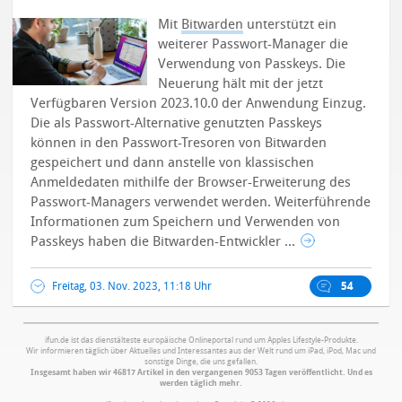
Mit
Bitwarden
unterstützt ein
weiterer Passwort-Manager die
Verwendung von Passkeys. Die
Neuerung hält mit der jetzt
Verfügbaren Version 2023.10.0 der Anwendung Einzug.
Die als Passwort-Alternative genutzten Passkeys
können in den Passwort-Tresoren von Bitwarden
gespeichert und dann anstelle von klassischen
Anmeldedaten mithilfe der Browser-Erweiterung des
Passwort-Managers verwendet werden. Weiterführende
Informationen zum Speichern und Verwenden von
Passkeys haben die Bitwarden-Entwickler ...
Freitag, 03. Nov. 2023, 11:18 Uhr
54
ifun.de ist das dienstälteste europäische Onlineportal rund um Apples Lifestyle-Produkte.
Wir informieren täglich über Aktuelles und Interessantes aus der Welt rund um iPad, iPod, Mac und
sonstige Dinge, die uns gefallen.
Insgesamt haben wir 46817 Artikel in den vergangenen 9053 Tagen veröffentlicht. Und es
werden täglich mehr.