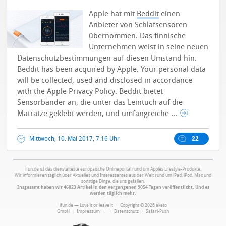
Apple hat mit
Beddit
einen
Anbieter von Schlafsensoren
übernommen. Das finnische
Unternehmen weist in seine neuen
Datenschutzbestimmungen auf diesen Umstand hin.
Beddit has been acquired by Apple. Your personal data
will be collected, used and disclosed in accordance
with the Apple Privacy Policy. Beddit bietet
Sensorbänder an, die unter das Leintuch auf die
Matratze geklebt werden, und umfangreiche ...
Mittwoch, 10. Mai 2017, 7:16 Uhr
22
ifun.de ist das dienstälteste europäische Onlineportal rund um Apples Lifestyle-Produkte.
Wir informieren täglich über Aktuelles und Interessantes aus der Welt rund um iPad, iPod, Mac und
sonstige Dinge, die uns gefallen.
Insgesamt haben wir 46823 Artikel in den vergangenen 9054 Tagen veröffentlicht. Und es
werden täglich mehr.
ifun.de — Love it or leave it · Copyright © 2026 aketo
GmbH ·
Impressum
·
·
Datenschutz
·
Safari-Push