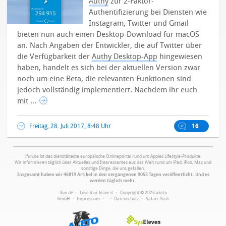
Authy
zur 2-Faktor-
Authentifizierung bei Diensten wie
Instagram, Twitter und Gmail
bieten nun auch einen Desktop-Download für macOS
an. Nach Angaben der Entwickler, die auf Twitter über
die Verfügbarkeit der
Authy Desktop-App
hingewiesen
haben, handelt es sich bei der aktuellen Version zwar
noch um eine Beta, die relevanten Funktionen sind
jedoch vollständig implementiert.
Nachdem ihr euch
mit ...
Freitag, 28. Juli 2017, 8:48 Uhr
16
ifun.de ist das dienstälteste europäische Onlineportal rund um Apples Lifestyle-Produkte.
Wir informieren täglich über Aktuelles und Interessantes aus der Welt rund um iPad, iPod, Mac und
sonstige Dinge, die uns gefallen.
Insgesamt haben wir 46819 Artikel in den vergangenen 9053 Tagen veröffentlicht. Und es
werden täglich mehr.
ifun.de — Love it or leave it · Copyright © 2026 aketo
GmbH ·
Impressum
·
·
Datenschutz
·
Safari-Push