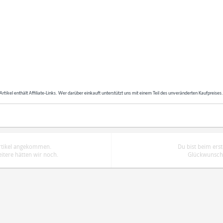
Artikel enthält Affiliate-Links. Wer darüber einkauft unterstützt uns mit einem Teil des unveränderten Kaufpreises
Artikel angekommen.
Du bist beim ers
tere hätten wir noch.
Glückwunsch.