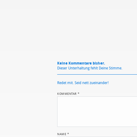
Mit Absendung stimmst du unse
Keine Kommentare bisher.
Dieser Unterhaltung fehlt Deine Stimme.
Redet mit. Seid nett zueinander!
KOMMENTAR
*
NAME
*