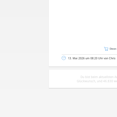
Dieser 
13. Mai 2026 um 08:20 Uhr von Chris
Du bist beim aktuellsten 
Glückwunsch, und 46.830 wei
DEINE ANMERKUNG ZUM ARTIKEL