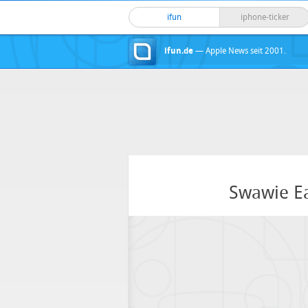
ifun
iphone-ticker
ifun.de
— Apple News seit 2001.
Swawie Ea