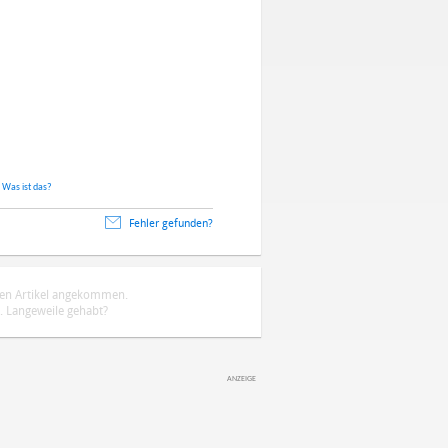
.
Was ist das?
Fehler gefunden?
ten Artikel angekommen.
 Langeweile gehabt?