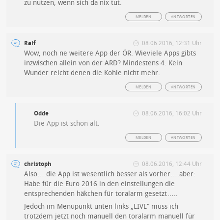
zu nutzen, wenn sich da nix tut.
MELDEN
ANTWORTEN
Ralf
08.06.2016, 12:31 Uhr
Wow, noch ne weitere App der ÖR. Wieviele Apps gibts
inzwischen allein von der ARD? Mindestens 4. Kein
Wunder reicht denen die Kohle nicht mehr.
MELDEN
ANTWORTEN
Odde
08.06.2016, 16:02 Uhr
Die App ist schon alt.
MELDEN
ANTWORTEN
christoph
08.06.2016, 12:44 Uhr
Also….die App ist wesentlich besser als vorher….aber:
Habe für die Euro 2016 in den einstellungen die
entsprechenden häkchen für toralarm gesetzt…..
Jedoch im Menüpunkt unten links „LIVE“ muss ich
trotzdem jetzt noch manuell den toralarm manuell für