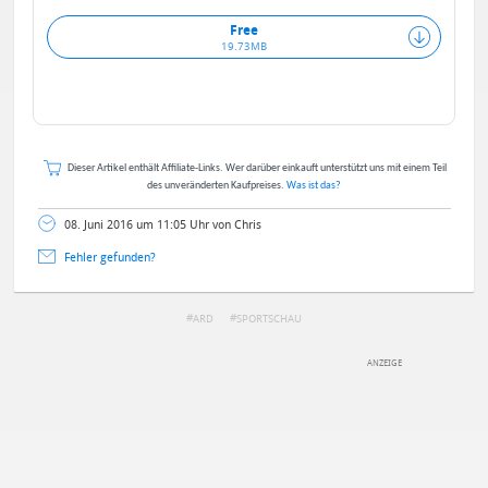
Free
19.73MB
Dieser Artikel enthält Affiliate-Links. Wer darüber einkauft unterstützt uns mit einem Teil
des unveränderten Kaufpreises.
Was ist das?
08. Juni 2016 um 11:05 Uhr von Chris
Fehler gefunden?
ARD
SPORTSCHAU
DEINE ANMERKUNG ZUM ARTIKEL