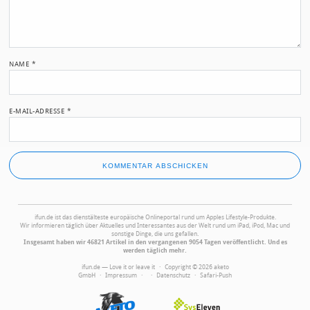
NAME
*
E-MAIL-ADRESSE
*
ifun.de ist das dienstälteste europäische Onlineportal rund um Apples Lifestyle-Produkte.
Wir informieren täglich über Aktuelles und Interessantes aus der Welt rund um iPad, iPod, Mac und
sonstige Dinge, die uns gefallen.
Insgesamt haben wir 46821 Artikel in den vergangenen 9054 Tagen veröffentlicht. Und es
werden täglich mehr.
ifun.de — Love it or leave it · Copyright © 2026 aketo
GmbH ·
Impressum
·
·
Datenschutz
·
Safari-Push