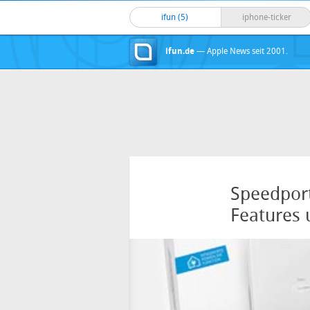
ifun (5)
iphone-ticker
ifun.de
— Apple News seit 2001.
Speedport
Features 