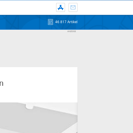
46 817 Artikel
n