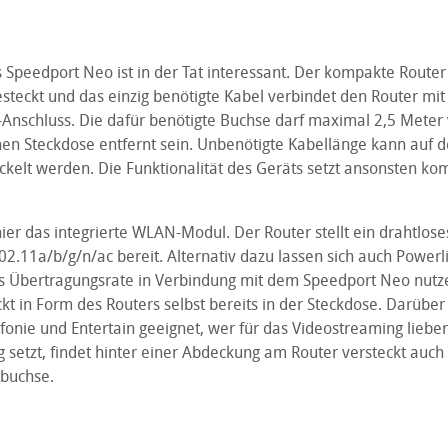
Speedport Neo ist in der Tat interessant. Der kompakte Router 
esteckt und das einzig benötigte Kabel verbindet den Router mi
Anschluss. Die dafür benötigte Buchse darf maximal 2,5 Meter 
n Steckdose entfernt sein. Unbenötigte Kabellänge kann auf d
kelt werden. Die Funktionalität des Geräts setzt ansonsten kom
ier das integrierte WLAN-Modul. Der Router stellt ein drahtlos
2.11a/b/g/n/ac bereit. Alternativ dazu lassen sich auch Powerl
/s Übertragungsrate in Verbindung mit dem Speedport Neo nutz
ckt in Form des Routers selbst bereits in der Steckdose. Darüber 
efonie und Entertain geeignet, wer für das Videostreaming lieber
 setzt, findet hinter einer Abdeckung am Router versteckt auch
tbuchse.