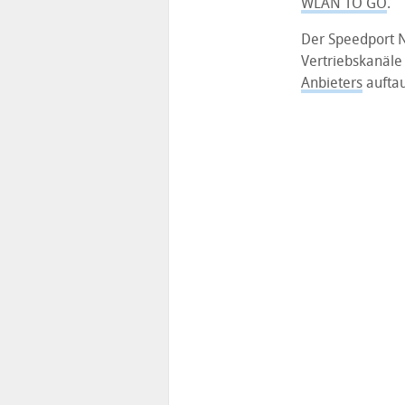
WLAN TO GO
.
Der Speedport N
Vertriebskanäle 
Anbieters
aufta