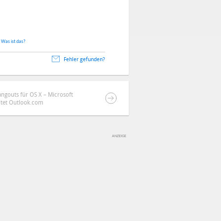
.
Was ist das?
Fehler gefunden?
ngouts für OS X – Microsoft
itet Outlook.com