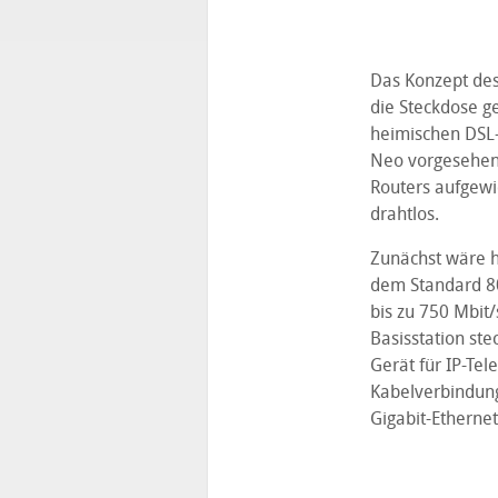
Das Konzept des 
die Steckdose g
heimischen DSL-
Neo vorgesehene
Routers aufgewic
drahtlos.
Zunächst wäre h
dem Standard 80
bis zu 750 Mbit
Basisstation ste
Gerät für IP-Tel
Kabelverbindung
Gigabit-Etherne