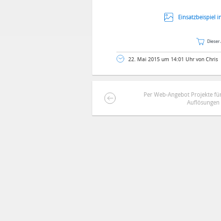
Einsatzbeispiel 
Dieser 
22. Mai 2015 um 14:01 Uhr von Chris
Per Web-Angebot Projekte für
Auflösungen 
DEINE ANMERKUNG ZUM ARTIKEL
Mit Absendung stimmst du unse