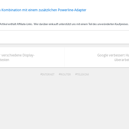
in Kombination mit einem zusätzlichen Powerline-Adapter
Artikel enthält Affiliate-Links. Wer darüber einkauft unterstützt uns mit einem Teil des unveränderten Kaufpreises
 verschiedene Display-
Google verbessert Ha
testen
überarbe
INTERNET
ROUTER
TELEKOM
ren
Datenschutzbestimmungen
zu