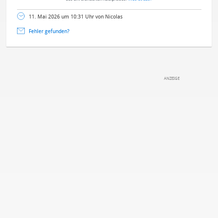
11. Mai 2026 um 10:31 Uhr von Nicolas
Fehler gefunden?
DEINE ANMERKUNG ZUM ARTIKEL
Mit Absendung stimmst du unseren
Datenschutzbestimmungen
zu