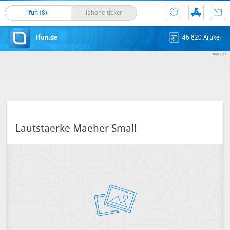
ifun (8)
iphone-ticker
ifun.de
46 820 Artikel
Lautstaerke Maeher Small