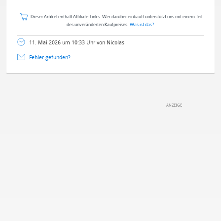
Dieser Artikel enthält Affiliate-Links. Wer darüber einkauft unterstützt uns mit einem Teil
des unveränderten Kaufpreises.
Was ist das?
11. Mai 2026 um 10:33 Uhr von Nicolas
Fehler gefunden?
DEINE ANMERKUNG ZUM ARTIKEL
Mit Absendung stimmst du unseren
Datenschutzbestimmungen
zu