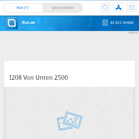
ifun (1)
iphone-ticker
ifun.de
46 822 Artikel
I208 Von Unten 2500