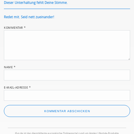
Dieser Unterhaltung fehlt Deine Stimme.
Redet mit. Seid nett zueinander!
KOMMENTAR
*
NAME
*
E-MAIL-ADRESSE
*
ifun.de ist das dienstälteste europäische Onlineportal rund um Apples Lifestyle-Produkte.