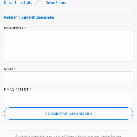
Dieser Unterhaltung fehlt Deine Stimme.
Redet mit. Seid nett zueinander!
KOMMENTAR
*
NAME
*
E-MAIL-ADRESSE
*
ifun.de ist das dienstälteste europäische Onlineportal rund um Apples Lifestyle-Produkte.