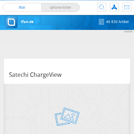
ifun
iphone-ticker
ifun.de
46 830 Artikel
Satechi ChargeView