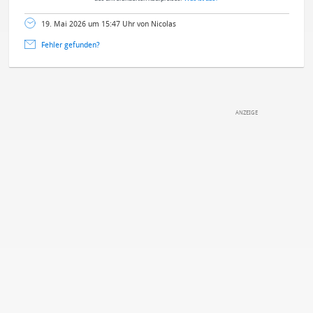
19. Mai 2026 um 15:47 Uhr von Nicolas
Fehler gefunden?
DEINE ANMERKUNG ZUM ARTIKEL
Mit Absendung stimmst du unseren
Datenschutzbestimmungen
zu