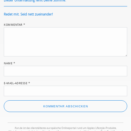
Dieser Unterhaltung fehlt Deine Stimme.
Redet mit. Seid nett zueinander!
KOMMENTAR
*
NAME
*
E-MAIL-ADRESSE
*
ifun.de ist das dienstälteste europäische Onlineportal rund um Apples Lifestyle-Produkte.