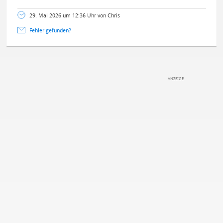
29. Mai 2026 um 12:36 Uhr von Chris
Fehler gefunden?
DEINE ANMERKUNG ZUM ARTIKEL
Mit Absendung stimmst du unseren
Datenschutzbestimmungen
zu