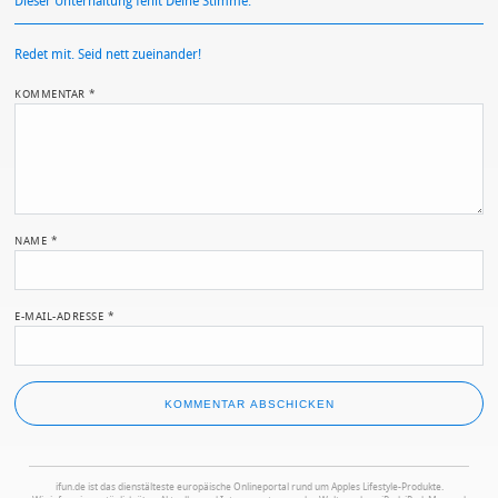
Dieser Unterhaltung fehlt Deine Stimme.
Redet mit. Seid nett zueinander!
KOMMENTAR
*
NAME
*
E-MAIL-ADRESSE
*
ifun.de ist das dienstälteste europäische Onlineportal rund um Apples Lifestyle-Produkte.