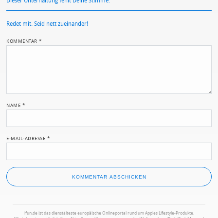
Dieser Unterhaltung fehlt Deine Stimme.
Redet mit. Seid nett zueinander!
KOMMENTAR
*
NAME
*
E-MAIL-ADRESSE
*
ifun.de ist das dienstälteste europäische Onlineportal rund um Apples Lifestyle-Produkte.