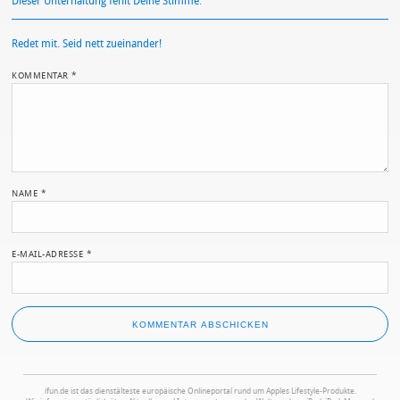
Dieser Unterhaltung fehlt Deine Stimme.
Redet mit. Seid nett zueinander!
KOMMENTAR
*
NAME
*
E-MAIL-ADRESSE
*
ifun.de ist das dienstälteste europäische Onlineportal rund um Apples Lifestyle-Produkte.