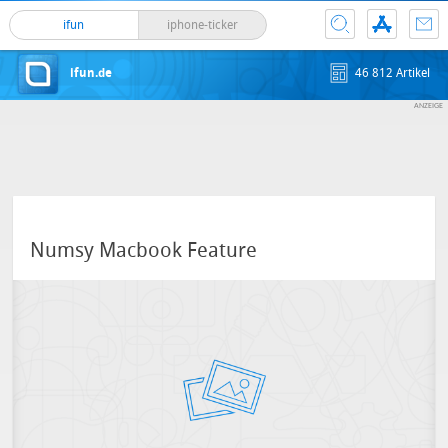
ifun
iphone-ticker
ifun.de
46 812 Artikel
Numsy Macbook Feature